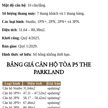
Mật độ căn hộ
: 16 căn/tầng.
Số lượng thang máy
: 7 thang khách và 1 thang hàng.
Các loại hình
: Studio, 1PN+, 2PN, 2PN+ và 3PN.
Diện tích
: 31,64 – 80,38m2.
Khởi công
: Quý 4/2025.
Bàn giao
: Quý 1/2029.
Hình thức sở hữu
: Sổ hồng không thời hạn.
BẢNG GIÁ CĂN HỘ TÒA P5 THE
PARKLAND
Loại hình
Diện tích
Giá bán
Căn hộ Studio
31,64m2
updating!
Căn hộ 1PN+
47,11 – 47,52m2
updating!
Căn hộ 2PN
58,17 – 58,42m2
updating!
Căn hộ 2PN+
67,46m2
updating!
Căn hộ 3PN
80,38m2
updating!