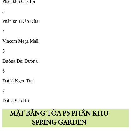
Phân khu Chà Là
3
Phân khu Đảo Dừa
4
Vincom Mega Mall
5
Đường Đại Dương
6
Đại lộ Ngọc Trai
7
Đại lộ San Hô
MẶT BẰNG TÒA P5 PHÂN KHU
SPRING GARDEN