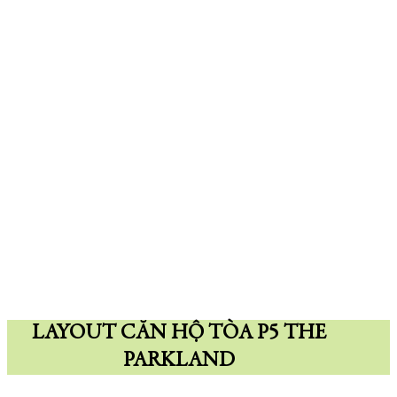
LAYOUT CĂN HỘ TÒA P5 THE
PARKLAND