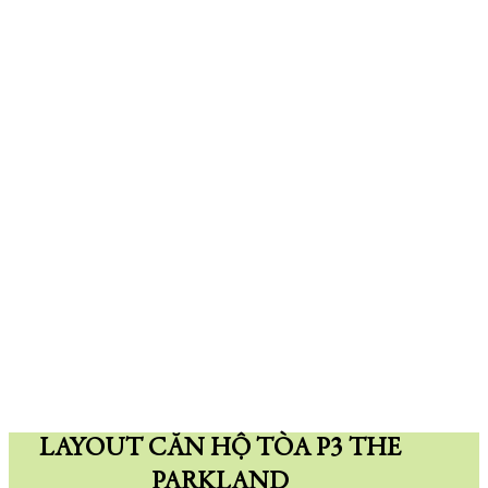
LAYOUT CĂN HỘ TÒA P3 THE
PARKLAND