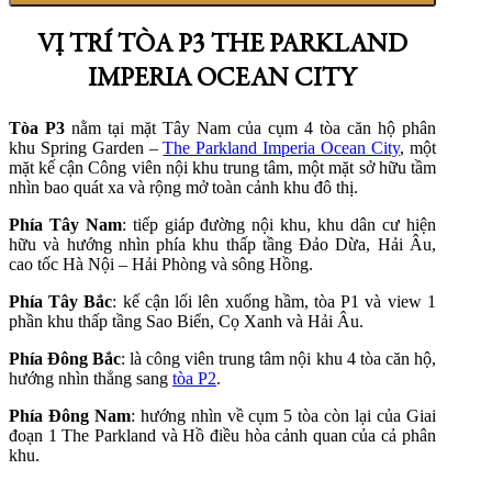
VỊ TRÍ TÒA P3 THE PARKLAND
IMPERIA OCEAN CITY
Tòa P3
nằm tại mặt Tây Nam của cụm 4 tòa căn hộ phân
khu Spring Garden –
The Parkland Imperia Ocean City
, một
mặt kế cận Công viên nội khu trung tâm, một mặt sở hữu tầm
nhìn bao quát xa và rộng mở toàn cảnh khu đô thị.
Phía Tây Nam
: tiếp giáp đường nội khu, khu dân cư hiện
hữu và hướng nhìn phía khu thấp tầng Đảo Dừa, Hải Âu,
cao tốc Hà Nội – Hải Phòng và sông Hồng.
Phía Tây Bắc
: kế cận lối lên xuống hầm, tòa P1 và view 1
phần khu thấp tầng Sao Biển, Cọ Xanh và Hải Âu.
Phía Đông Bắc
: là công viên trung tâm nội khu 4 tòa căn hộ,
hướng nhìn thẳng sang
tòa P2
.
Phía Đông Nam
: hướng nhìn về cụm 5 tòa còn lại của Giai
đoạn 1 The Parkland và Hồ điều hòa cảnh quan của cả phân
khu.