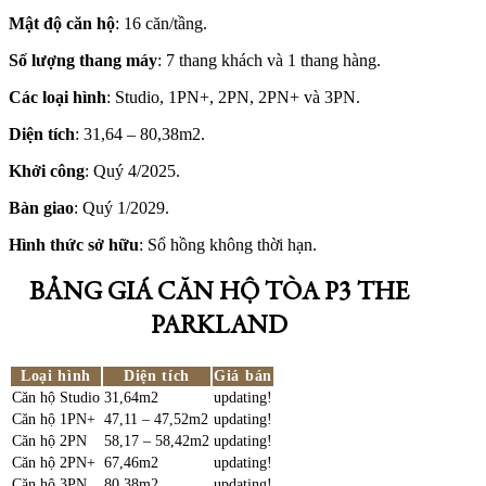
Mật độ căn hộ
: 16 căn/tầng.
Số lượng thang máy
: 7 thang khách và 1 thang hàng.
Các loại hình
: Studio, 1PN+, 2PN, 2PN+ và 3PN.
Diện tích
: 31,64 – 80,38m2.
Khởi công
: Quý 4/2025.
Bàn giao
: Quý 1/2029.
Hình thức sở hữu
: Sổ hồng không thời hạn.
BẢNG GIÁ CĂN HỘ TÒA P3 THE
PARKLAND
Loại hình
Diện tích
Giá bán
Căn hộ Studio
31,64m2
updating!
Căn hộ 1PN+
47,11 – 47,52m2
updating!
Căn hộ 2PN
58,17 – 58,42m2
updating!
Căn hộ 2PN+
67,46m2
updating!
Căn hộ 3PN
80,38m2
updating!