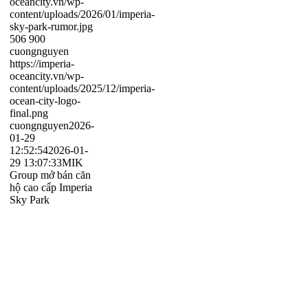
oceancity.vn/wp-
content/uploads/2026/01/imperia-
sky-park-rumor.jpg
506
900
cuongnguyen
https://imperia-
oceancity.vn/wp-
content/uploads/2025/12/imperia-
ocean-city-logo-
final.png
cuongnguyen
2026-
01-29
12:52:54
2026-01-
29 13:07:33
MIK
Group mở bán căn
hộ cao cấp Imperia
Sky Park