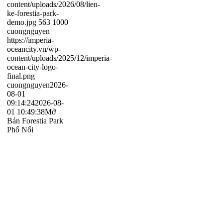
content/uploads/2026/08/lien-
ke-forestia-park-
demo.jpg
563
1000
cuongnguyen
https://imperia-
oceancity.vn/wp-
content/uploads/2025/12/imperia-
ocean-city-logo-
final.png
cuongnguyen
2026-
08-01
09:14:24
2026-08-
01 10:49:38
Mở
Bán Forestia Park
Phố Nối