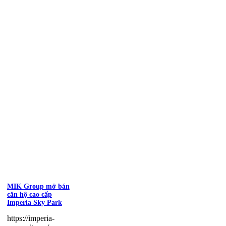
MIK Group mở bán
căn hộ cao cấp
Imperia Sky Park
https://imperia-