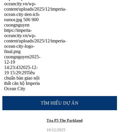
oceancity.vn/wp-
content/uploads/2025/12/imperia-
ocean-city-tien-ich-
rumor.jpg
506
900
cuongnguyen
https://imperia-
oceancity.vn/wp-
content/uploads/2025/12/imperia-
ocean-city-logo-
final.png
cuongnguyen
2025-
12-19
14:23:43
2025-12-
19 15:29:29
Tiêu
chuẩn bàn giao nội
thất căn hộ Imperia
Ocean City
TÌM HIỂU DỰ ÁN
Tòa P5 The Parkland
16/12/2025