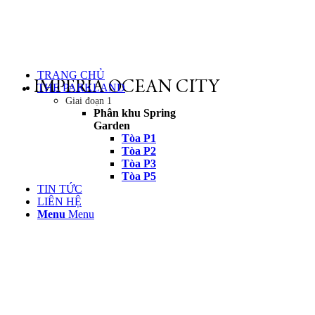
TRANG CHỦ
IMPERIA OCEAN CITY
THE PARKLAND
Giai đoạn 1
Phân khu Spring
Garden
Tòa P1
Tòa P2
Tòa P3
Tòa P5
TIN TỨC
LIÊN HỆ
Menu
Menu