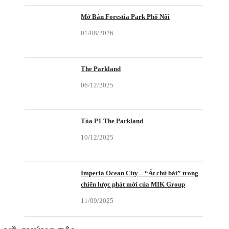
Mở Bán Forestia Park Phố Nối
01/08/2026
The Parkland
06/12/2025
Tòa P1 The Parkland
10/12/2025
Imperia Ocean City – “Át chủ bài” trong
chiến lược phát mới của MIK Group
11/09/2025