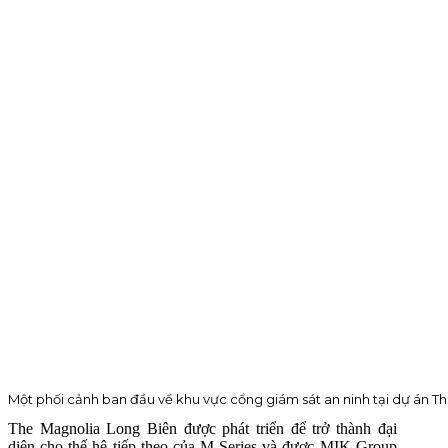
Một phối cảnh ban đầu về khu vực cổng giám sát an ninh tại dự án T
The Magnolia Long Biên được phát triển để trở thành đại
diện cho thế hệ tiếp theo của M Series và được MIK Group