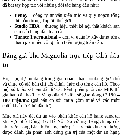
đã bắt tay hợp tác với những đối tác hàng đầu như:
Benoy
– công ty tư vấn kiến trúc và quy hoạch tổng
thể nằm trong Top 50 thế giới
Studio HBA
– thương hiệu thiết kế nội thất khách sạn
cao cấp hàng đầu toàn cầu
Turner International
– đơn vị quản lý xây dựng từng
tham gia nhiều công trình biểu tượng toàn cầu.
Bảng giá The Magnolia trực tiếp Chủ đầu
tư
Hiện tại, dự án đang trong giai đoạn nhận booking giữ chỗ
và chưa có giá bán chi tiết chính thức cho từng căn hộ. Theo
một số khảo sát ban đầu từ các kênh phân phối của MIK thì
giá bán căn hộ The Magnolia dư kiến sẽ giao động từ
150 –
180 triệu/m2
(giá bán cơ sở, chưa gồm thuế và các mức
chiết khấu từ Chủ đầu tư).
Mức giá này đặt dự án vào phân khúc căn hộ hạng sang tại
khu vực phía Đông Bắc Hà Nội. So với mặt bằng chung của
khu vực Long Biên hiện nay, mức giá này mặc dù cao nhưng
được đánh giá phản ánh đúng giá trị của một dự án hạng